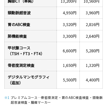
胸部CT（単純）
13,200円
10,560円
頸動脈超音波
4,950円
3,960円
胃のABC検査
3,520円
2,816円
肺機能検査
3,300円
2,640円
甲状腺コース
6,600円
5,280円
（TSH・FT3・FT4）
骨密度測定検査
1,650円
1,320円
デジタルマンモグラフィ
5,500円
4,400円
（追加）
※1
プレミアムコース…骨密度測定・胃のABC検査検査・頸動脈
超音波検査・腫瘍マーカー