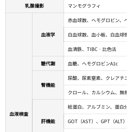
乳腺撮影
マンモグラフィ
赤血球数、ヘモグロビン、ヘ
血液学
白血球数、血小板、白血球像、M
血清鉄、TIBC‐比色法
糖代謝
血糖、ヘモグロビンA1c
尿酸、尿素窒素、クレアチニ
腎機能
クロール、カルシウム、無機
総蛋白、アルブミン、蛋白分画
血液検査
肝機能
GOT（AST）、GPT（ALT）、