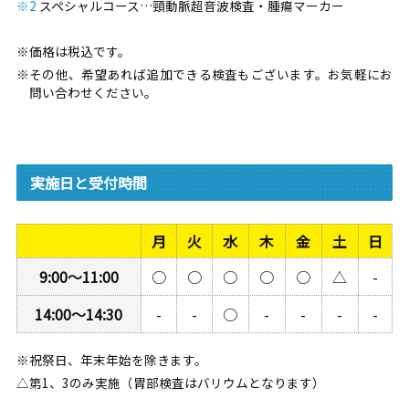
※2
スペシャルコース…頸動脈超音波検査・腫瘍マーカー
※価格は税込です。
※その他、希望あれば追加できる検査もございます。お気軽にお
問い合わせください。
実施日と受付時間
月
火
水
木
金
土
日
9:00～11:00
○
○
○
○
○
△
-
14:00～14:30
-
-
○
-
-
-
-
※祝祭日、年末年始を除きます。
△第1、3のみ実施（胃部検査はバリウムとなります）