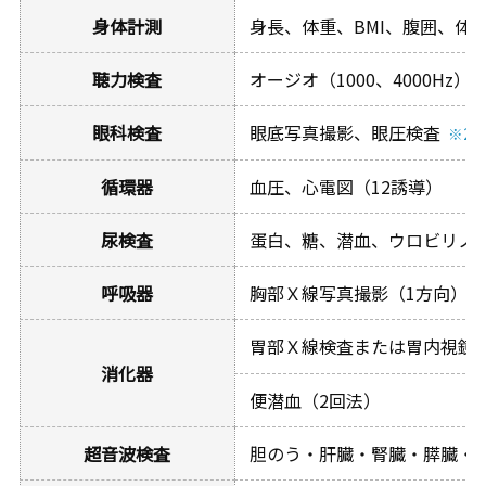
身体計測
身長、体重、BMI、腹囲、体
聴力検査
オージオ（1000、4000Hz）
眼科検査
眼底写真撮影、眼圧検査
※2
循環器
血圧、心電図（12誘導）
尿検査
蛋白、糖、潜血、ウロビリノ
呼吸器
胸部Ｘ線写真撮影（1方向）
胃部Ｘ線検査または胃内視鏡
消化器
便潜血（2回法）
超音波検査
胆のう・肝臓・腎臓・膵臓・