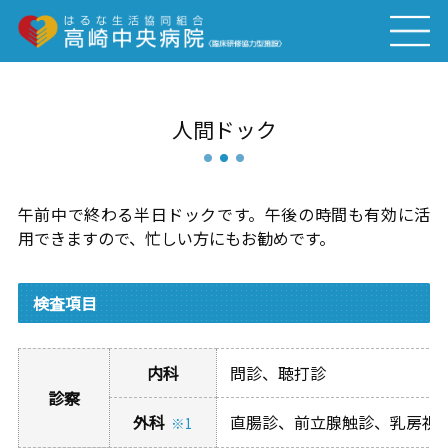
人間ドック
午前中で終わる半日ドックです。午後の時間も有効に活
用できますので、忙しい方にもお勧めです。
検査項目
内科
問診、聴打診
診察
外科
直腸診、前立腺触診、乳房視
※1