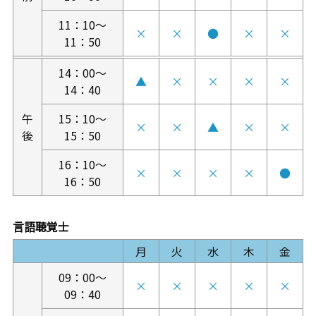
11：10～
×
×
●
×
×
11：50
14：00～
▲
×
×
×
×
14：40
午
15：10～
×
×
▲
×
×
後
15：50
16：10～
×
×
×
×
●
16：50
言語聴覚士
月
火
水
木
金
09：00～
×
×
×
×
×
09：40