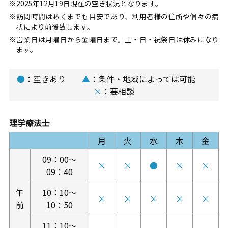
※2025年12月19日現在の空き状況となります。
※訪問時間はあくまでも目安であり、利用者様の住所や個々の病
状により前後致します。
※営業日は月曜日から金曜日まで。土・日・祝祭日は休みになり
ます。
●
：空きあり
▲
：条件・地域によっては可能
×
：要相談
理学療法士
月
火
水
木
金
09：00～
×
×
●
×
×
09：40
午
10：10～
×
×
×
×
×
前
10：50
11：10～