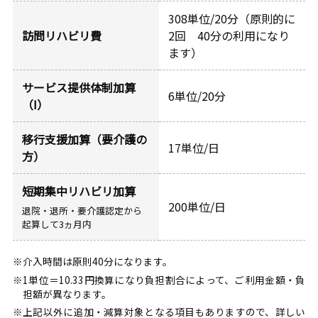
308単位/20分（原則的に
訪問リハビリ費
2回 40分の利用になり
ます）
サービス提供体制加算
6単位/20分
（Ⅰ）
移行支援加算（要介護の
17単位/日
方）
短期集中リハビリ加算
200単位/日
退院・退所・要介護認定から
起算して3ヵ月内
※介入時間は原則40分になります。
※1単位＝10.33円換算になり負担割合によって、ご利用金額・負
担額が異なります。
※上記以外に追加・減算対象となる項目もありますので、詳しい