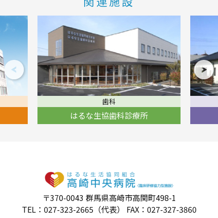
関連施設
在宅福祉総合センター
科診療所
ほほえみ
〒370-0043 群馬県高崎市高関町498-1
TEL：027-323-2665（代表） FAX：027-327-3860